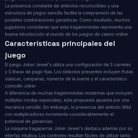
La presencia constante de símbolos reconocibles y una
estructura de pagos sencilla facilita la comprensión de las
posibles combinaciones ganadoras. Como resultado, muchos
jugadores consideran que esta tragamonedas representa una
buena introducción al mundo de los juegos de casino online.
Características principales del
juego
El juego Joker Jewel's utiliza una configuración de 5 carretes
y 5 líneas de pago fijas. Los símbolos presentes incluyen frutas
clásicas, campanas, números de la suerte y el característico
comodín Joker.
A diferencia de muchas tragamonedas modernas que incluyen
múltiples rondas especiales, esta propuesta apuesta por una
mecánica sencilla. Sin embargo, la presencia del símbolo Wild
con multiplicadores incrementa considerablemente el
potencial de ganancias.
La maquina tragaperras Joker Jewel's destaca además por su
interfaz intuitiva. Los controles resultan fáciles de utilizar tanto