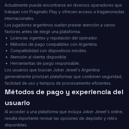
Actualmente puede encontrarse en diversos operadores que
trabajan con Pragmatic Play y ofrecen acceso a tragamonedas
internacionales.
Los jugadores argentinos suelen prestar atención a varios
factores antes de elegir una plataforma:
Licencias vigentes y reputación del operador.
Métodos de pago compatibles con Argentina.
Compatibilidad con dispositivos móviles.
Atención al cliente disponible.
Herramientas de juego responsable.
Los usuarios que buscan Joker Jewel's Argentina
generalmente priorizan plataformas que combinen seguridad,
facilidad de uso y tiempos de procesamiento eficientes.
Métodos de pago y experiencia del
usuario
Al acceder a una plataforma que incluya Joker Jewel's online,
resulta importante revisar las opciones de depósito y retiro
disponibles.