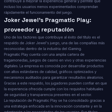
contribuye a mejorar la experiencia general y permite que
incluso los usuarios menos experimentados comprendan
rápidamente el funcionamiento del juego.
Joker Jewel's Pragmatic Play:
proveedor y reputación
Uno de los factores que contribuye al éxito del título es el
respaldo de Joker Jewel's juego, una de las compañías más
reconocidas dentro de la industria del iGaming.
Pragmatic Play cuenta con una amplia cartera de
tragamonedas, juegos de casino en vivo y otras experiencias
digitales. La empresa es conocida por desarrollar productos
con altos estándares de calidad, gráficos optimizados y
mecanismos auditados para garantizar resultados aleatorios.
Gracias a este respaldo, los jugadores pueden confiar en que
la experiencia ofrecida cumple con los requisitos habituales
de seguridad y transparencia presentes en el sector.
La reputación de Pragmatic Play se ha consolidado gracias a
una estrategia enfocada en la innovación constante y en la
adaptación a las necesidades de los usuarios. Sus títulos